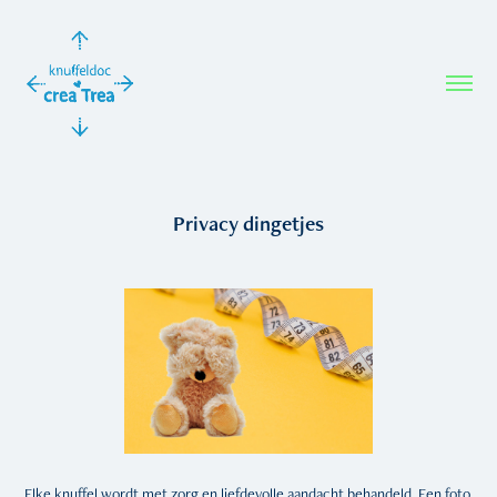
Privacy dingetjes
Elke knuffel wordt met zorg en liefdevolle aandacht behandeld. Een foto